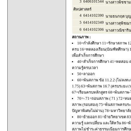
3
6406101544
นางสาวพิชชาม
ศิลปศาสตร์
4
6414102390
นายธนกฤต บุญ
5
6414102349
นางสาวสุพิชฌาย
6
6414102306
นางสาวณิชารินท
สถานภาพ :
10=กำลังศึกษา 11=รักษาสภาพ 1
ครบ 16=ทดลองเรียน(บัณฑิตศึกษา) 
เพื่อสำเร็จการศึกษา
40=สำเร็จการศึกษา 41=ทดสอบ 4
ความรู้ครบเวลา
50=ลาออก
60=พ้นสภาพ ข้อ 11.2.2 (ไม่ลงทะ
1.75) 63=พ้นสภาพ 16.7 (ครบระยะเว
67=เรียนครบหลักสูตร 68=พ้นสภาพ-ใ
70=- 71=ถอนสภาพ ( 71 ) 72=หมด
สภาพ (รอบสอง) 75=พ้นสภาพครบระยะ
ปัญหาพิเศษไม่ผ่าน) 78=มหาวิทยาลั
80=ย้ายออก 81=ย้ายวิทยาเขต 83=
ความรู้ แลกเปลี่ยน และใต้หวัน 8
สภาพไม่ชำระค่าธรรมเนียมการศึก