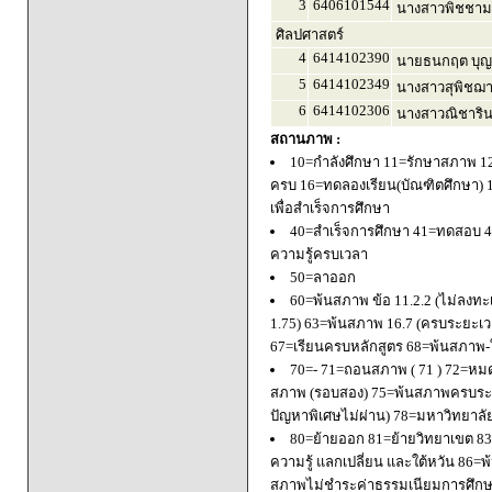
3
6406101544
นางสาวพิชชาม
ศิลปศาสตร์
4
6414102390
นายธนกฤต บุญ
5
6414102349
นางสาวสุพิชฌาย
6
6414102306
นางสาวณิชารินท
สถานภาพ :
10=กำลังศึกษา 11=รักษาสภาพ 1
ครบ 16=ทดลองเรียน(บัณฑิตศึกษา) 
เพื่อสำเร็จการศึกษา
40=สำเร็จการศึกษา 41=ทดสอบ 4
ความรู้ครบเวลา
50=ลาออก
60=พ้นสภาพ ข้อ 11.2.2 (ไม่ลงทะ
1.75) 63=พ้นสภาพ 16.7 (ครบระยะเว
67=เรียนครบหลักสูตร 68=พ้นสภาพ-ใ
70=- 71=ถอนสภาพ ( 71 ) 72=หมด
สภาพ (รอบสอง) 75=พ้นสภาพครบระยะ
ปัญหาพิเศษไม่ผ่าน) 78=มหาวิทยาลั
80=ย้ายออก 81=ย้ายวิทยาเขต 83=
ความรู้ แลกเปลี่ยน และใต้หวัน 8
สภาพไม่ชำระค่าธรรมเนียมการศึก