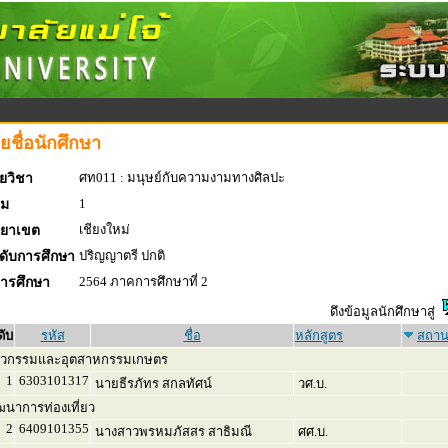
ยชื่อนักศึกษา
ศท011 : มนุษย์กับความงามทางศิลปะ
ยวิชา
1
่ม
เชียงใหม่
ทยาเขต
ปริญญาตรี ปกติ
ดับการศึกษา
2564 ภาคการศึกษาที่ 2
การศึกษา
ดึงข้อมูลนักศึกษาสู่
ดับ
รหัส
ชื่อ
หลักสูตร
สถา
ศวกรรมและอุตสาหกรรมเกษตร
1
6303101317
นายธีรภัทร สกลทัศน์
วศ.บ.
ฒนาการท่องเที่ยว
2
6409101355
นางสาวพรหมภัสสร สาธิมณี
ศศ.บ.