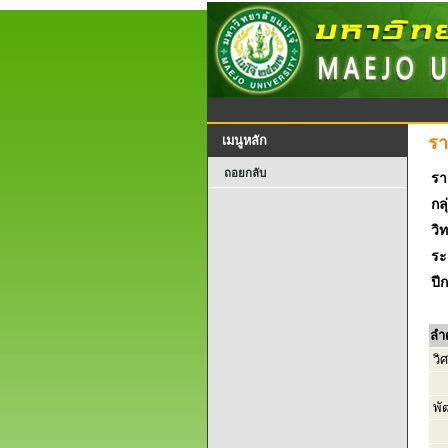
รา
เมนูหลัก
ถอยกลับ
รา
กลุ
วิ
ระ
ปี
ลำ
วิ
พั