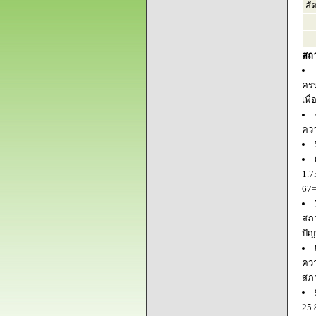
สั
สถ
ครบ
เพื
ควา
1.7
67=
สภา
ปัญ
ควา
สภ
25.