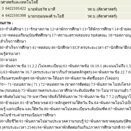
ตวศาสตร์และเทคโนโลยี
3
6422101422
นายพันธวัช มาที
วท.บ. (สัตวศาสตร์)
4
6422101308
นายกฤษณพงศ์ ระโยธี
วท.บ. (สัตวศาสตร์)
านภาพ :
10=กำลังศึกษา 11=รักษาสภาพ 12=ลาพักการศึกษา 13=ให้พักการศึกษา 14=ย้ายค
 16=ทดลองเรียน(บัณฑิตศึกษา) 17=สถานะตรวจสอบจบ รอส่งคณะ 18=รอสภาอนุมัติ
่อสำเร็จการศึกษา
40=สำเร็จการศึกษา 41=ทดสอบ 46=นักศึกษา ECP ครบระยะเวลา 47=นักศึกษาฝึกง
มรู้ครบเวลา
50=ลาออก
60=พ้นสภาพ ข้อ 11.2.2 (ไม่ลงทะเบียน) 61=พ้นสภาพข้อ 16.10.1 (คะแนนไม่ถึง 1.
5) 63=พ้นสภาพ 16.7 (ครบระยะเวลา/เกินกำหนดหลักสูตร) 64=พ้นสภาพ ข้อ 22.7 6
เรียนครบหลักสูตร 68=พ้นสภาพ-ให้ออก 69=พ้นสภาพ-คัดชื่อออก (ไล่ออก)
70=- 71=ถอนสภาพ ( 71 ) 72=หมดสภาพ (ขาดการติดต่อ) 73=พ้นสภาพ ไม่ส่งโครงร่
พ (รอบสอง) 75=พ้นสภาพครบระยะเวลาศึกษาระดับบัณฑิต 76=ไม่มารายงานตัว 77
หาพิเศษไม่ผ่าน) 78=มหาวิทยาลัยสั่งให้พ้นสภาพ 79=พ้นสภาพ ข้อ 7 7.2 (ปริญญา
80=ย้ายออก 81=ย้ายวิทยาเขต 83=หลักสูตรร่วมใต้หวัน จีน 84=พ้นสภาพโอนไปเป็น
มรู้ แลกเปลี่ยน และใต้หวัน 86=พ้นสภาพไม่ลงทะเบียนระดับบัณฑิต 87=พ้นสภา
าพไม่ชำระค่าธรรมเนียมการศึกษา
90=เสียชีวิต 91=พ้นสภาพไม่ผ่านประมวลความรอบรู้ 92=พ้นสภาพขาดคุณสมบัติขอ
8 (ครบระยะเวลา 2546) 94=พ้นสภาพลาพักติดต่อกันเกิน2ภาคการศึกษาปกติ 95=