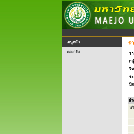
รา
เมนูหลัก
ถอยกลับ
รา
กลุ
วิ
ระ
ปี
ลำ
บริ