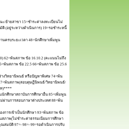
ณะ/ย้ายสาขา 15=ชำระค่าลงทะเบียนไม่
 (อยู่ระหว่างดำเนินการ) 19=รอชำระหนี้
านครบระยะเวลา 48=นักศึกษาเพิ่มพูน
50) 62=พ้นสภาพ ข้อ 16.10.2 (คะแนนไม่ถึง
5=พ้นสภาพ ข้อ 22.5 66=พ้นสภาพ ข้อ 25.6
างวิทยานิพนธ์ หรือปัญหาพิเศษ 74=พ้น
=พ้นสภาพ(สอบดุษฎีนิพนธ์/วิทยานิพนธ์/
โท)****
นักศึกษาสถาบันการศึกษาอื่น 85=เพิ่มพูน
พไม่ผ่านการสอบภาษาต่างประเทศ 88=พ้น
งการเข้าเป็นนักศึกษา 93=พ้นสภาพ ข้อ
พ้นสภาพ(ไม่ชำระค่าธรรมเนียมการศึกษา
สมบัติ 97=- 98=- 99=รอดำเนินการปรับ