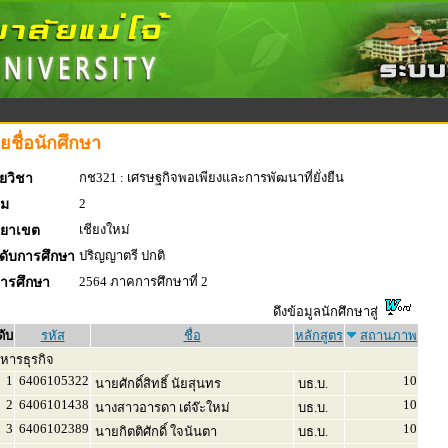
ยชื่อนักศึกษา
กช321 : เศรษฐกิจพอเพียงและการพัฒนาที่ยั่งยืน
ยวิชา
2
่ม
เชียงใหม่
ทยาเขต
ปริญญาตรี ปกติ
ดับการศึกษา
2564 ภาคการศึกษาที่ 2
การศึกษา
ดึงข้อมูลนักศึกษาสู่
ดับ
รหัส
ชื่อ
หลักสูตร
สถานภาพ
หารธุรกิจ
1
6406105322
10
นายศักดิ์สิทธิ์ นัยสุนทร
บธ.บ.
2
6406101438
10
นางสาวอารดา เต๋จ๊ะใหม่
บธ.บ.
3
6406102389
10
นายกิตติศักดิ์ ใจนันตา
บธ.บ.