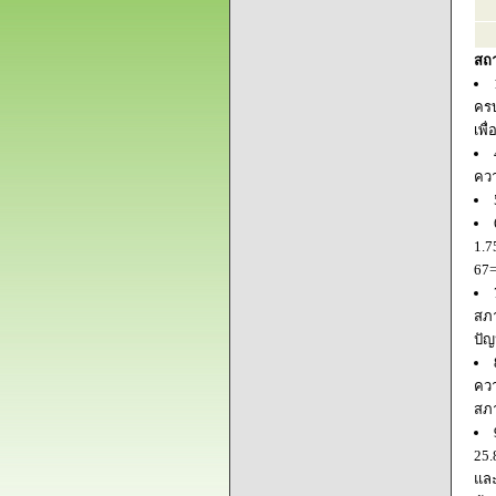
สถ
ครบ
เพื
ควา
1.7
67=
สภา
ปัญ
ควา
สภ
25.
และ