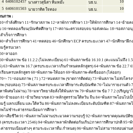
4
6406102457
10
นางสาวสุนิสา หิมหม๊ะ
บธ.บ.
5
6406101503
10
นายวาทิต ใจทอง
บธ.บ.
านภาพ :
10=กำลังศึกษา 11=รักษาสภาพ 12=ลาพักการศึกษา 13=ให้พักการศึกษา 14=ย้ายค
 16=ทดลองเรียน(บัณฑิตศึกษา) 17=สถานะตรวจสอบจบ รอส่งคณะ 18=รอสภาอนุมัติ
่อสำเร็จการศึกษา
40=สำเร็จการศึกษา 41=ทดสอบ 46=นักศึกษา ECP ครบระยะเวลา 47=นักศึกษาฝึกง
มรู้ครบเวลา
50=ลาออก
60=พ้นสภาพ ข้อ 11.2.2 (ไม่ลงทะเบียน) 61=พ้นสภาพข้อ 16.10.1 (คะแนนไม่ถึง 1.
5) 63=พ้นสภาพ 16.7 (ครบระยะเวลา/เกินกำหนดหลักสูตร) 64=พ้นสภาพ ข้อ 22.7 6
เรียนครบหลักสูตร 68=พ้นสภาพ-ให้ออก 69=พ้นสภาพ-คัดชื่อออก (ไล่ออก)
70=- 71=ถอนสภาพ ( 71 ) 72=หมดสภาพ (ขาดการติดต่อ) 73=พ้นสภาพ ไม่ส่งโครงร่
พ (รอบสอง) 75=พ้นสภาพครบระยะเวลาศึกษาระดับบัณฑิต 76=ไม่มารายงานตัว 77
หาพิเศษไม่ผ่าน) 78=มหาวิทยาลัยสั่งให้พ้นสภาพ 79=พ้นสภาพ ข้อ 7 7.2 (ปริญญา
80=ย้ายออก 81=ย้ายวิทยาเขต 83=หลักสูตรร่วมใต้หวัน จีน 84=พ้นสภาพโอนไปเป็น
มรู้ แลกเปลี่ยน และใต้หวัน 86=พ้นสภาพไม่ลงทะเบียนระดับบัณฑิต 87=พ้นสภา
าพไม่ชำระค่าธรรมเนียมการศึกษา
90=เสียชีวิต 91=พ้นสภาพไม่ผ่านประมวลความรอบรู้ 92=พ้นสภาพขาดคุณสมบัติขอ
8 (ครบระยะเวลา 2546) 94=พ้นสภาพลาพักติดต่อกันเกิน2ภาคการศึกษาปกติ 95=
ค่าธรรมเนียมต่างๆ ตามระยะเวลาที่ม.กำหนด) 96=พ้นสภาพไม่สามารถสอบผ่านคุณ