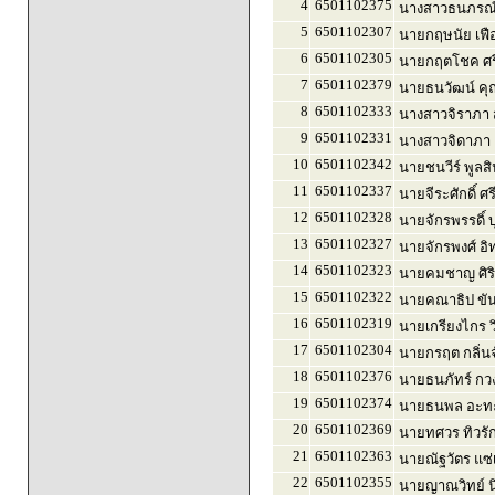
4
6501102375
นางสาวธนภรณ์
5
6501102307
นายกฤษนัย เฟือ
6
6501102305
นายกฤตโชค ศรี
7
6501102379
นายธนวัฒน์ คุณ
8
6501102333
นางสาวจิราภา ส
9
6501102331
นางสาวจิดาภา
10
6501102342
นายชนวีร์ พูลสิ
11
6501102337
นายจีระศักดิ์ ศ
12
6501102328
นายจักรพรรดิ์ 
13
6501102327
นายจักรพงศ์ อิท
14
6501102323
นายคมชาญ ศิริภ
15
6501102322
นายคณาธิป ขัน
16
6501102319
นายเกรียงไกร ว
17
6501102304
นายกรฤต กลิ่นจ
18
6501102376
นายธนภัทร์ กว
19
6501102374
นายธนพล อะทะ
20
6501102369
นายทศวร ทิวรั
21
6501102363
นายณัฐวัตร แซ่
22
6501102355
นายญาณวิทย์ น