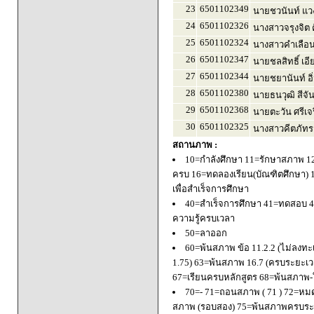
23
6501102349
นายชวนันท์ แว
24
6501102326
นางสาวจรุงจิต ค
25
6501102324
นางสาวคำเลือน
26
6501102347
นายชลสิทธิ์ เอี
27
6501102344
นายชยานันท์ อิ
28
6501102380
นายธนวุฒิ สีจัน
29
6501102368
นายตะวัน ศรีเจ
30
6501102325
นางสาวคีตภัทร 
สถานภาพ :
10=กำลังศึกษา 11=รักษาสภาพ 1
ครบ 16=ทดลองเรียน(บัณฑิตศึกษา) 
เพื่อสำเร็จการศึกษา
40=สำเร็จการศึกษา 41=ทดสอบ 4
ความรู้ครบเวลา
50=ลาออก
60=พ้นสภาพ ข้อ 11.2.2 (ไม่ลงทะ
1.75) 63=พ้นสภาพ 16.7 (ครบระยะเว
67=เรียนครบหลักสูตร 68=พ้นสภาพ-ใ
70=- 71=ถอนสภาพ ( 71 ) 72=หมด
สภาพ (รอบสอง) 75=พ้นสภาพครบระยะ