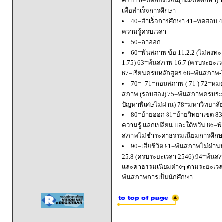
ครบ 16=ทดลองเรียน(บัณฑิตศึกษา) 
เพื่อสำเร็จการศึกษา
40=สำเร็จการศึกษา 41=ทดสอบ 4
ความรู้ครบเวลา
50=ลาออก
60=พ้นสภาพ ข้อ 11.2.2 (ไม่ลงทะ
1.75) 63=พ้นสภาพ 16.7 (ครบระยะเว
67=เรียนครบหลักสูตร 68=พ้นสภาพ-ใ
70=- 71=ถอนสภาพ ( 71 ) 72=หมด
สภาพ (รอบสอง) 75=พ้นสภาพครบระยะ
ปัญหาพิเศษไม่ผ่าน) 78=มหาวิทยาลั
80=ย้ายออก 81=ย้ายวิทยาเขต 83=
ความรู้ แลกเปลี่ยน และใต้หวัน 8
สภาพไม่ชำระค่าธรรมเนียมการศึก
90=เสียชีวิต 91=พ้นสภาพไม่ผ่า
25.8 (ครบระยะเวลา 2546) 94=พ้นส
และค่าธรรมเนียมต่างๆ ตามระยะเวล
พ้นสภาพการเป็นนักศึกษา